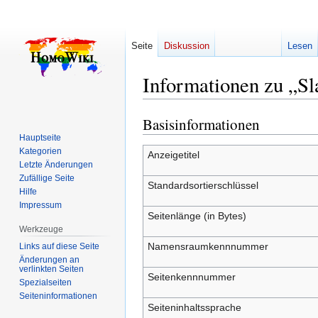
Seite
Diskussion
Lesen
Informationen zu „
Basisinformationen
Zur
Zur
Navigation
Suche
Hauptseite
Kategorien
springen
springen
Anzeigetitel
Letzte Änderungen
Zufällige Seite
Standardsortierschlüssel
Hilfe
Impressum
Seitenlänge (in Bytes)
Werkzeuge
Namensraumkennnummer
Links auf diese Seite
Änderungen an
verlinkten Seiten
Seitenkennnummer
Spezialseiten
Seiten­­informationen
Seiteninhaltssprache