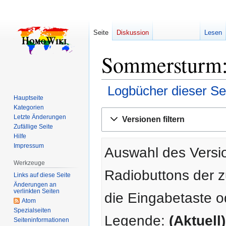
Seite
Diskussion
Lesen
Sommersturm: 
Logbücher dieser Se
Hauptseite
Kategorien
Zur
Zur
Letzte Änderungen
Versionen filtern
Navigation
Suche
Zufällige Seite
springen
springen
Hilfe
Impressum
Auswahl des Versio
Werkzeuge
Radiobuttons der 
Links auf diese Seite
Änderungen an
verlinkten Seiten
die Eingabetaste o
Atom
Spezialseiten
Legende:
(Aktuell)
Seiten­­informationen