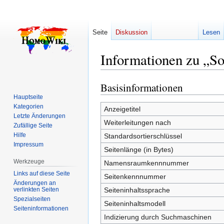
Seite
Diskussion
Lesen
Informationen zu „
Basisinformationen
Zur
Zur
Navigation
Suche
Hauptseite
Kategorien
springen
springen
Anzeigetitel
Letzte Änderungen
Weiterleitungen nach
Zufällige Seite
Hilfe
Standardsortierschlüssel
Impressum
Seitenlänge (in Bytes)
Werkzeuge
Namensraumkennnummer
Links auf diese Seite
Seitenkennnummer
Änderungen an
verlinkten Seiten
Seiteninhaltssprache
Spezialseiten
Seiteninhaltsmodell
Seiten­­informationen
Indizierung durch Suchmaschinen