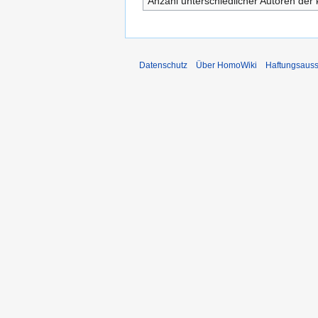
Anzahl unterschiedlicher Autoren der 
Datenschutz
Über HomoWiki
Haftungsauss