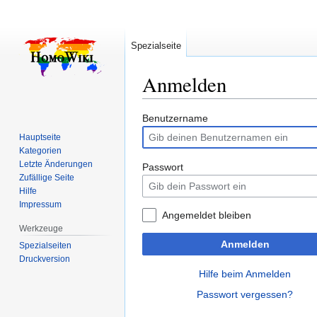
Spezialseite
Anmelden
Zur
Zur
Benutzername
Navigation
Suche
Hauptseite
springen
springen
Kategorien
Letzte Änderungen
Passwort
Zufällige Seite
Hilfe
Impressum
Angemeldet bleiben
Werkzeuge
Anmelden
Spezialseiten
Druckversion
Hilfe beim Anmelden
Passwort vergessen?