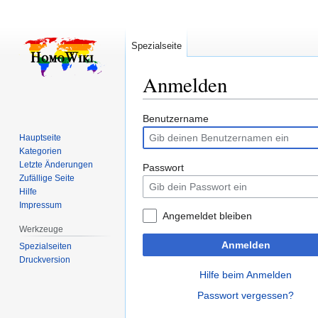
Spezialseite
Anmelden
Zur
Zur
Benutzername
Navigation
Suche
Hauptseite
springen
springen
Kategorien
Letzte Änderungen
Passwort
Zufällige Seite
Hilfe
Impressum
Angemeldet bleiben
Werkzeuge
Anmelden
Spezialseiten
Druckversion
Hilfe beim Anmelden
Passwort vergessen?