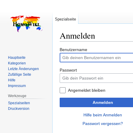
Spezialseite
Anmelden
Zur
Zur
Benutzername
Navigation
Suche
Hauptseite
springen
springen
Kategorien
Letzte Änderungen
Passwort
Zufällige Seite
Hilfe
Impressum
Angemeldet bleiben
Werkzeuge
Anmelden
Spezialseiten
Druckversion
Hilfe beim Anmelden
Passwort vergessen?