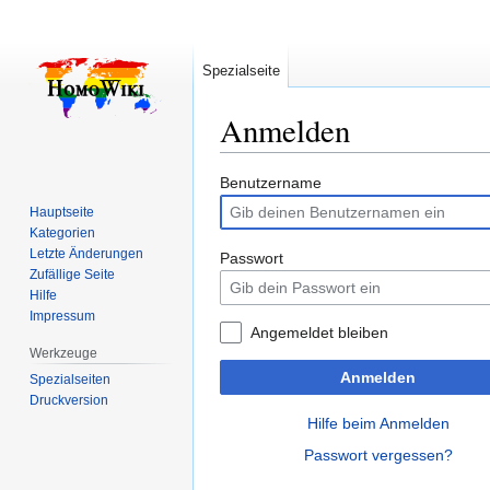
Spezialseite
Anmelden
Zur
Zur
Benutzername
Navigation
Suche
Hauptseite
springen
springen
Kategorien
Letzte Änderungen
Passwort
Zufällige Seite
Hilfe
Impressum
Angemeldet bleiben
Werkzeuge
Anmelden
Spezialseiten
Druckversion
Hilfe beim Anmelden
Passwort vergessen?