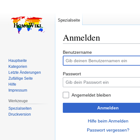
Spezialseite
Anmelden
Zur
Zur
Benutzername
Navigation
Suche
Hauptseite
springen
springen
Kategorien
Letzte Änderungen
Passwort
Zufällige Seite
Hilfe
Impressum
Angemeldet bleiben
Werkzeuge
Anmelden
Spezialseiten
Druckversion
Hilfe beim Anmelden
Passwort vergessen?