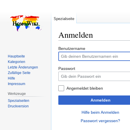
Spezialseite
Anmelden
Zur
Zur
Benutzername
Navigation
Suche
Hauptseite
springen
springen
Kategorien
Letzte Änderungen
Passwort
Zufällige Seite
Hilfe
Impressum
Angemeldet bleiben
Werkzeuge
Anmelden
Spezialseiten
Druckversion
Hilfe beim Anmelden
Passwort vergessen?