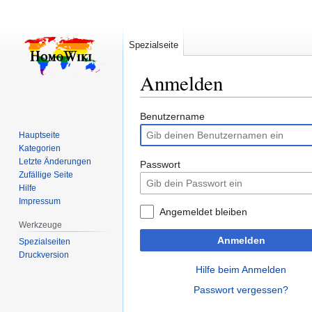
Spezialseite
Anmelden
Zur
Zur
Benutzername
Navigation
Suche
Hauptseite
springen
springen
Kategorien
Letzte Änderungen
Passwort
Zufällige Seite
Hilfe
Impressum
Angemeldet bleiben
Werkzeuge
Anmelden
Spezialseiten
Druckversion
Hilfe beim Anmelden
Passwort vergessen?