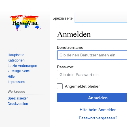
Spezialseite
Anmelden
Zur
Zur
Benutzername
Navigation
Suche
Hauptseite
springen
springen
Kategorien
Letzte Änderungen
Passwort
Zufällige Seite
Hilfe
Impressum
Angemeldet bleiben
Werkzeuge
Anmelden
Spezialseiten
Druckversion
Hilfe beim Anmelden
Passwort vergessen?