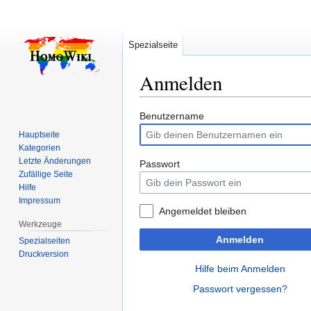
Spezialseite
Anmelden
Zur
Zur
Benutzername
Navigation
Suche
Hauptseite
springen
springen
Kategorien
Letzte Änderungen
Passwort
Zufällige Seite
Hilfe
Impressum
Angemeldet bleiben
Werkzeuge
Anmelden
Spezialseiten
Druckversion
Hilfe beim Anmelden
Passwort vergessen?