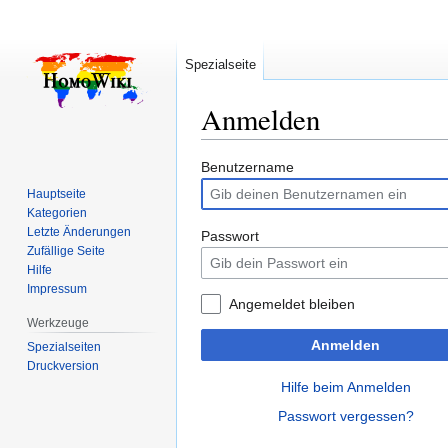
Spezialseite
Anmelden
Zur
Zur
Benutzername
Navigation
Suche
Hauptseite
springen
springen
Kategorien
Letzte Änderungen
Passwort
Zufällige Seite
Hilfe
Impressum
Angemeldet bleiben
Werkzeuge
Anmelden
Spezialseiten
Druckversion
Hilfe beim Anmelden
Passwort vergessen?