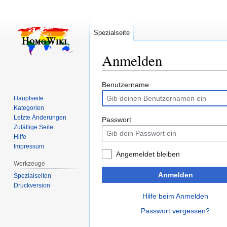
Spezialseite
Anmelden
Zur
Zur
Benutzername
Navigation
Suche
Hauptseite
springen
springen
Kategorien
Letzte Änderungen
Passwort
Zufällige Seite
Hilfe
Impressum
Angemeldet bleiben
Werkzeuge
Anmelden
Spezialseiten
Druckversion
Hilfe beim Anmelden
Passwort vergessen?