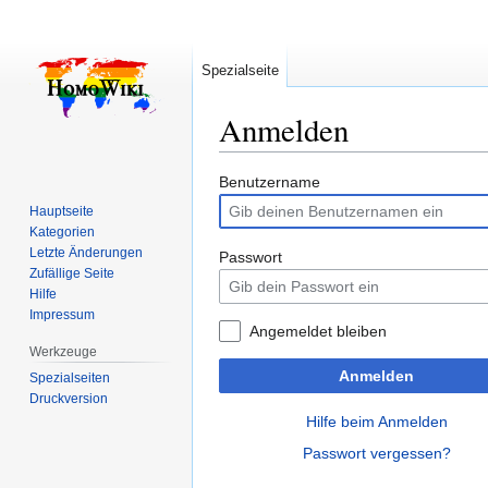
Spezialseite
Anmelden
Zur
Zur
Benutzername
Navigation
Suche
Hauptseite
springen
springen
Kategorien
Letzte Änderungen
Passwort
Zufällige Seite
Hilfe
Impressum
Angemeldet bleiben
Werkzeuge
Anmelden
Spezialseiten
Druckversion
Hilfe beim Anmelden
Passwort vergessen?