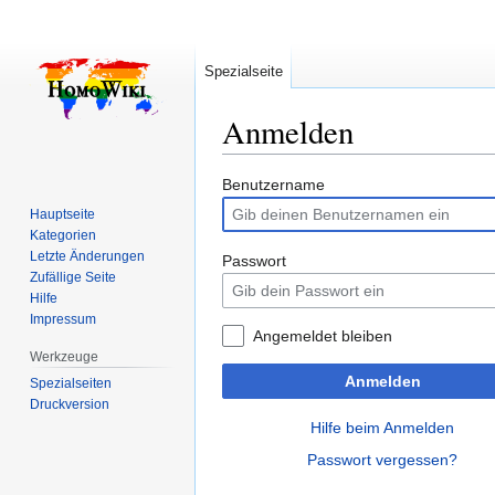
Spezialseite
Anmelden
Zur
Zur
Benutzername
Navigation
Suche
Hauptseite
springen
springen
Kategorien
Letzte Änderungen
Passwort
Zufällige Seite
Hilfe
Impressum
Angemeldet bleiben
Werkzeuge
Anmelden
Spezialseiten
Druckversion
Hilfe beim Anmelden
Passwort vergessen?