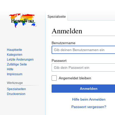
Spezialseite
Anmelden
Zur
Zur
Benutzername
Navigation
Suche
Hauptseite
springen
springen
Kategorien
Letzte Änderungen
Passwort
Zufällige Seite
Hilfe
Impressum
Angemeldet bleiben
Werkzeuge
Anmelden
Spezialseiten
Druckversion
Hilfe beim Anmelden
Passwort vergessen?