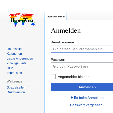
Spezialseite
Anmelden
Zur
Zur
Benutzername
Navigation
Suche
Hauptseite
springen
springen
Kategorien
Letzte Änderungen
Passwort
Zufällige Seite
Hilfe
Impressum
Angemeldet bleiben
Werkzeuge
Anmelden
Spezialseiten
Druckversion
Hilfe beim Anmelden
Passwort vergessen?