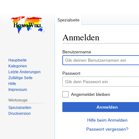
Spezialseite
Anmelden
Zur
Zur
Benutzername
Navigation
Suche
Hauptseite
springen
springen
Kategorien
Letzte Änderungen
Passwort
Zufällige Seite
Hilfe
Impressum
Angemeldet bleiben
Werkzeuge
Anmelden
Spezialseiten
Druckversion
Hilfe beim Anmelden
Passwort vergessen?