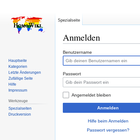
Spezialseite
Anmelden
Zur
Zur
Benutzername
Navigation
Suche
Hauptseite
springen
springen
Kategorien
Letzte Änderungen
Passwort
Zufällige Seite
Hilfe
Impressum
Angemeldet bleiben
Werkzeuge
Anmelden
Spezialseiten
Druckversion
Hilfe beim Anmelden
Passwort vergessen?