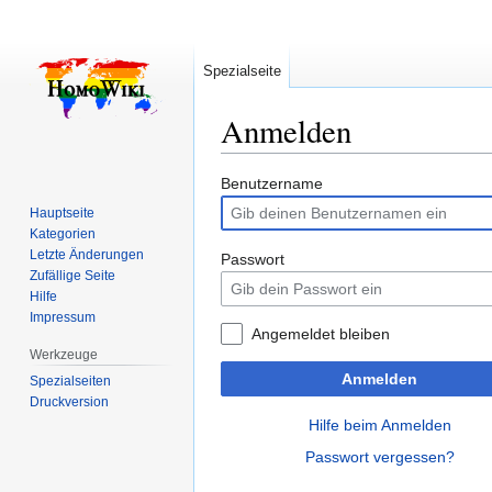
Spezialseite
Anmelden
Zur
Zur
Benutzername
Navigation
Suche
Hauptseite
springen
springen
Kategorien
Letzte Änderungen
Passwort
Zufällige Seite
Hilfe
Impressum
Angemeldet bleiben
Werkzeuge
Anmelden
Spezialseiten
Druckversion
Hilfe beim Anmelden
Passwort vergessen?