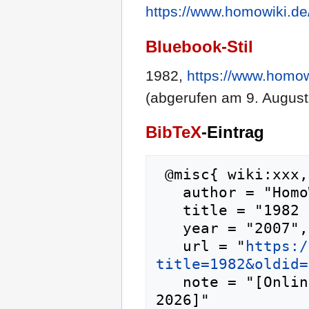
https://www.homowiki.de
Bluebook-Stil
1982,
https://www.homow
(abgerufen am 9. August
BibTeX
-Eintrag
 @misc{ wiki:xxx,

   author = "HomoWiki",

   title = "1982 --- HomoWiki{,} ",

   year = "2007",

   url = "
https:/
title=1982&oldid=
   note = "[Online; abgerufen am 9. August 
2026]"
