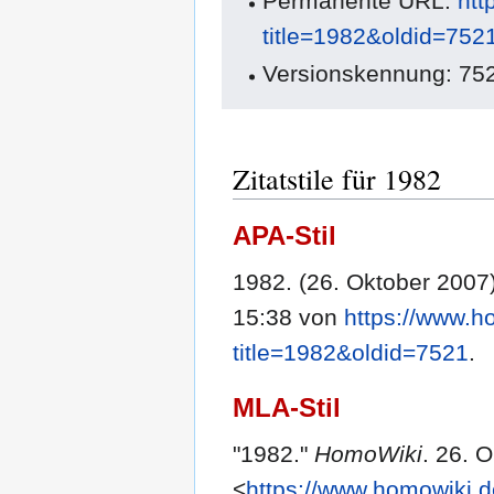
Permanente URL:
htt
title=1982&oldid=752
Versionskennung: 75
Zitatstile für 1982
APA-Stil
1982. (26. Oktober 2007
15:38 von
https://www.h
title=1982&oldid=7521
.
MLA-Stil
"1982."
HomoWiki
. 26. 
<
https://www.homowiki.d