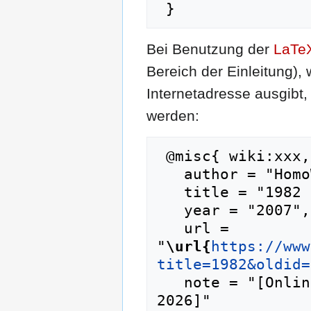
Bei Benutzung der
LaTe
Bereich der Einleitung),
Internetadresse ausgib
werden:
 @misc{ wiki:xxx,

   author = "HomoWiki",

   title = "1982 --- HomoWiki{,} ",

   year = "2007",

   url = 
"
\url{
https://www
title=1982&oldid=
   note = "[Online; abgerufen am 9. August 
2026]"
