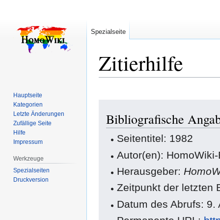
Spezialseite
Zitierhilfe
Hauptseite
Zur
Zur
Kategorien
Letzte Änderungen
Bibliografische Anga
Navigation
Suche
Zufällige Seite
springen
springen
Hilfe
Seitentitel: 1982
Impressum
Autor(en): HomoWiki-
Werkzeuge
Herausgeber:
HomoWi
Spezialseiten
Druckversion
Zeitpunkt der letzten
Datum des Abrufs: 9.