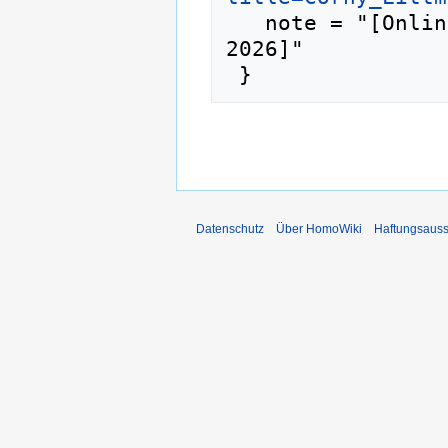
   note = "[Online; abgerufen am 7. August 
2026]"

Datenschutz
Über HomoWiki
Haftungsauss