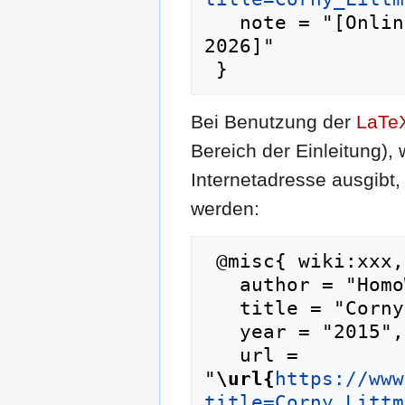
   note = "[Online; abgerufen am 7. August 
2026]"

Bei Benutzung der
LaTe
Bereich der Einleitung),
Internetadresse ausgib
werden:
 @misc{ wiki:xxx,

   author = "HomoWiki",

   title = "Corny Littmann --- HomoWiki{,} ",

   year = "2015",

   url = 
"
\url{
https://www
title=Corny_Littm