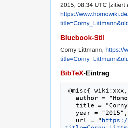
2015, 08:34 UTC [zitiert
https://www.homowiki.de
title=Corny_Littmann&o
Bluebook-Stil
Corny Littmann,
https:/
title=Corny_Littmann&o
BibTeX
-Eintrag
 @misc{ wiki:xxx,

   author = "HomoWiki",

   title = "Corny Littmann --- HomoWiki{,} ",

   year = "2015",

   url = "
https:/
title=Corny_Littm