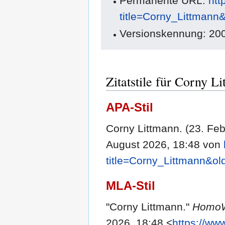
Permanente URL:
htt
title=Corny_Littmann
Versionskennung: 20
Zitatstile für Corny L
APA-Stil
Corny Littmann. (23. Fe
August 2026, 18:48 von
title=Corny_Littmann&o
MLA-Stil
"Corny Littmann."
HomoW
2026, 18:48 <
https://ww