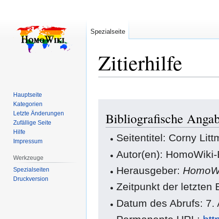
Spezialseite
Zitierhilfe
Hauptseite
Zur
Zur
Kategorien
Letzte Änderungen
Bibliografische Anga
Navigation
Suche
Zufällige Seite
springen
springen
Hilfe
Seitentitel: Corny Lit
Impressum
Autor(en): HomoWiki-
Werkzeuge
Herausgeber:
HomoWi
Spezialseiten
Druckversion
Zeitpunkt der letzten
Datum des Abrufs: 7.