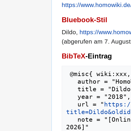
https://www.homowiki.de
Bluebook-Stil
Dildo,
https://www.homow
(abgerufen am 7. August
BibTeX
-Eintrag
 @misc{ wiki:xxx,

   author = "HomoWiki",

   title = "Dildo --- HomoWiki{,} ",

   year = "2018",

   url = "
https:/
title=Dildo&oldid
   note = "[Online; abgerufen am 7. August 
2026]"
