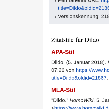
Permanente URL:
htt
title=Dildo&oldid=218
Versionskennung: 21
Zitatstile für Dildo
APA-Stil
Dildo. (5. Januar 2018).
07:26 von
https://www.h
title=Dildo&oldid=21867
.
MLA-Stil
"Dildo."
HomoWiki
. 5. J
<
https://www.homowiki.d