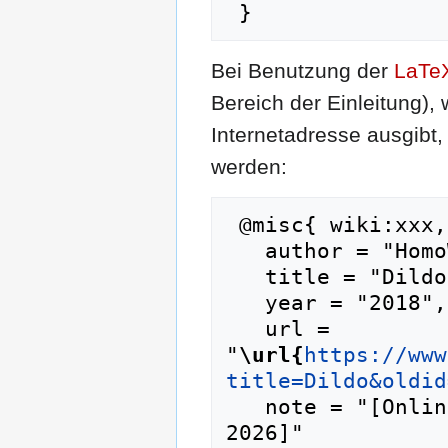
Bei Benutzung der
LaTe
Bereich der Einleitung),
Internetadresse ausgib
werden:
 @misc{ wiki:xxx,

   author = "HomoWiki",

   title = "Dildo --- HomoWiki{,} ",

   year = "2018",

   url = 
"
\url{
https://www
title=Dildo&oldid
   note = "[Online; abgerufen am 7. August 
2026]"
