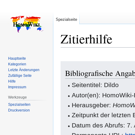
Spezialseite
Zitierhilfe
Hauptseite
Zur
Zur
Kategorien
Letzte Änderungen
Bibliografische Angab
Navigation
Suche
Zufällige Seite
springen
springen
Hilfe
Seitentitel: Dildo
Impressum
Autor(en): HomoWiki-
Werkzeuge
Herausgeber:
HomoWi
Spezialseiten
Druckversion
Zeitpunkt der letzten
Datum des Abrufs: 7.