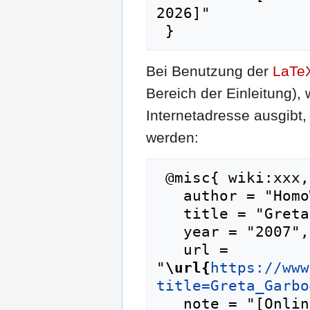
2026]"

Bei Benutzung der
LaTe
Bereich der Einleitung),
Internetadresse ausgib
werden:
 @misc{ wiki:xxx,

   author = "HomoWiki",

   title = "Greta Garbo --- HomoWiki{,} ",

   year = "2007",

   url = 
"
\url{
https://www
title=Greta_Garbo
   note = "[Online; abgerufen am 10. August 