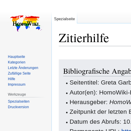
Spezialseite
Zitierhilfe
Hauptseite
Zur
Zur
Kategorien
Letzte Änderungen
Bibliografische Anga
Navigation
Suche
Zufällige Seite
springen
springen
Hilfe
Seitentitel: Greta Gar
Impressum
Autor(en): HomoWiki-
Werkzeuge
Herausgeber:
HomoWi
Spezialseiten
Druckversion
Zeitpunkt der letzten
Datum des Abrufs: 10