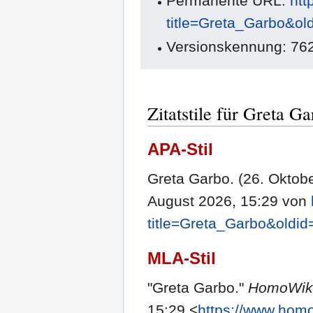
Permanente URL:
htt
title=Greta_Garbo&ol
Versionskennung: 76
Zitatstile für Greta G
APA-Stil
Greta Garbo. (26. Oktob
August 2026, 15:29 von
title=Greta_Garbo&oldi
MLA-Stil
"Greta Garbo."
HomoWik
15:29 <
https://www.homo