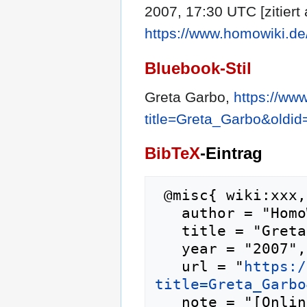
2007, 17:30 UTC [zitiert
https://www.homowiki.de
Bluebook-Stil
Greta Garbo,
https://ww
title=Greta_Garbo&oldi
BibTeX
-Eintrag
 @misc{ wiki:xxx,

   author = "HomoWiki",

   title = "Greta Garbo --- HomoWiki{,} ",

   year = "2007",

   url = "
https:/
title=Greta_Garbo
   note = "[Online; abgerufen am 10. August 