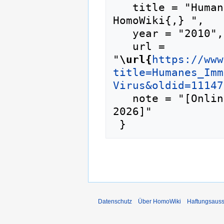
   title = "Humanes Immundefizienz-Virus --- 
HomoWiki{,} ",

   year = "2010",

   url = 
"
\url{
https://www
title=Humanes_Imm
Virus&oldid=11147
   note = "[Online; abgerufen am 6. August 
2026]"

Datenschutz
Über HomoWiki
Haftungsauss