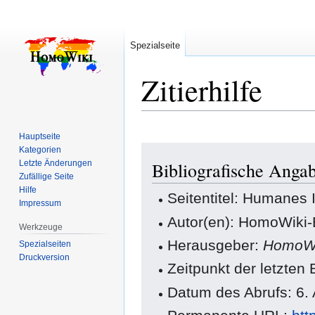
Spezialseite
Zitierhilfe
Hauptseite
Zur
Zur
Kategorien
Letzte Änderungen
Bibliografische Anga
Navigation
Suche
Zufällige Seite
springen
springen
Hilfe
Seitentitel: Humanes
Impressum
Autor(en): HomoWiki-
Werkzeuge
Herausgeber:
HomoWi
Spezialseiten
Druckversion
Zeitpunkt der letzten
Datum des Abrufs: 6.