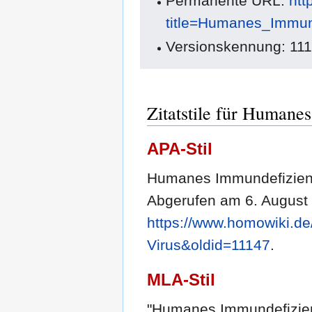
Permanente URL:
htt
title=Humanes_Immun
Versionskennung: 11
Zitatstile für Humane
APA-Stil
Humanes Immundefizienz
Abgerufen am 6. August
https://www.homowiki.d
Virus&oldid=11147
.
MLA-Stil
"Humanes Immundefizien