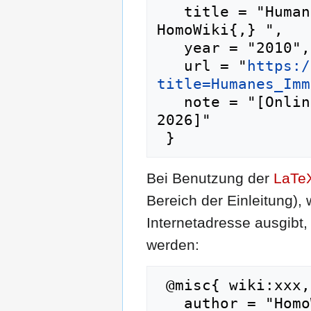
   title = "Humanes Immundefizienz-Virus --- 
HomoWiki{,} ",

   year = "2010",

   url = "
https:/
title=Humanes_Imm
   note = "[Online; abgerufen am 6. August 
2026]"

Bei Benutzung der
LaTe
Bereich der Einleitung),
Internetadresse ausgib
werden:
 @misc{ wiki:xxx,

   author = "HomoWiki",
