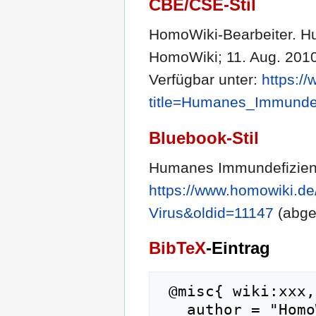
CBE/CSE-Stil
HomoWiki-Bearbeiter. Hu
HomoWiki; 11. Aug. 2010,
Verfügbar unter:
https:/
title=Humanes_Immundef
Bluebook-Stil
Humanes Immundefizienz
https://www.homowiki.d
Virus&oldid=11147
(abge
BibTeX
-Eintrag
 @misc{ wiki:xxx,

   author = "HomoWiki",
