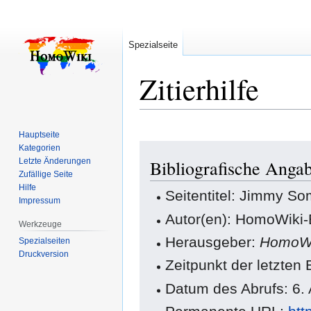
Spezialseite
Zitierhilfe
Hauptseite
Zur
Zur
Kategorien
Letzte Änderungen
Bibliografische Anga
Navigation
Suche
Zufällige Seite
springen
springen
Hilfe
Seitentitel: Jimmy So
Impressum
Autor(en): HomoWiki-
Werkzeuge
Herausgeber:
HomoWi
Spezialseiten
Druckversion
Zeitpunkt der letzten
Datum des Abrufs: 6.