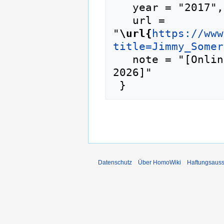
   year = "2017",

   url = 
"
\url{
https://www
title=Jimmy_Somer
   note = "[Online; abgerufen am 6. August 
2026]"

Datenschutz
Über HomoWiki
Haftungsauss