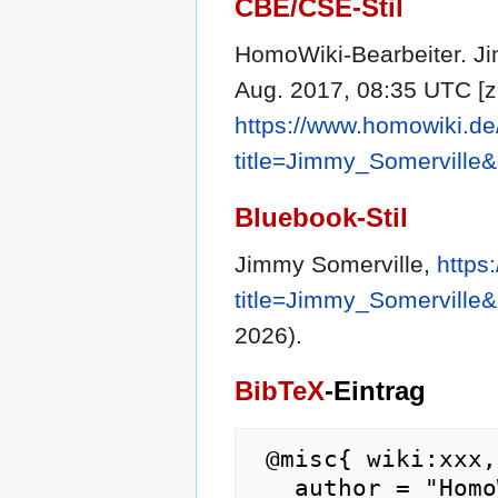
CBE/CSE-Stil
HomoWiki-Bearbeiter. Ji
Aug. 2017, 08:35 UTC [zi
https://www.homowiki.de
title=Jimmy_Somerville
Bluebook-Stil
Jimmy Somerville,
https
title=Jimmy_Somerville
2026).
BibTeX
-Eintrag
 @misc{ wiki:xxx,

   author = "HomoWiki",
