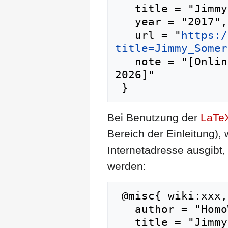
   title = "Jimmy Somerville --- HomoWiki{,} ",

   year = "2017",

   url = "
https:/
title=Jimmy_Somer
   note = "[Online; abgerufen am 6. August 
2026]"

Bei Benutzung der
LaTe
Bereich der Einleitung),
Internetadresse ausgib
werden:
 @misc{ wiki:xxx,

   author = "HomoWiki",

   title = "Jimmy Somerville --- HomoWiki{,} ",
