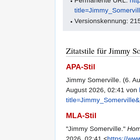
Permanente URL:
htt
title=Jimmy_Somervil
Versionskennung: 21
Zitatstile für Jimmy S
APA-Stil
Jimmy Somerville. (6. A
August 2026, 02:41 von
title=Jimmy_Somerville
MLA-Stil
"Jimmy Somerville."
Hom
2026, 02:41 <
https://ww