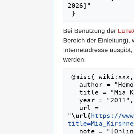
2026]"

Bei Benutzung der
LaTe
Bereich der Einleitung),
Internetadresse ausgib
werden:
 @misc{ wiki:xxx,

   author = "HomoWiki",

   title = "Mia Kirshner --- HomoWiki{,} ",

   year = "2011",

   url = 
"
\url{
https://www
title=Mia_Kirshne
   note = "[Online; abgerufen am 7. August 