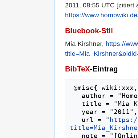
2011, 08:55 UTC [zitiert
https://www.homowiki.de
Bluebook-Stil
Mia Kirshner,
https://ww
title=Mia_Kirshner&oldi
BibTeX
-Eintrag
 @misc{ wiki:xxx,

   author = "HomoWiki",

   title = "Mia Kirshner --- HomoWiki{,} ",

   year = "2011",

   url = "
https:/
title=Mia_Kirshne
   note = "[Online; abgerufen am 7. August 