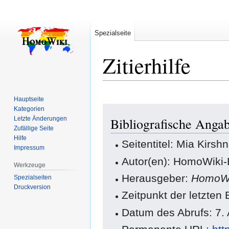
Spezialseite
Zitierhilfe
Hauptseite
Zur
Zur
Kategorien
Letzte Änderungen
Bibliografische Anga
Navigation
Suche
Zufällige Seite
springen
springen
Hilfe
Seitentitel: Mia Kirsh
Impressum
Autor(en): HomoWiki-
Werkzeuge
Herausgeber:
HomoWi
Spezialseiten
Druckversion
Zeitpunkt der letzte
Datum des Abrufs: 7.