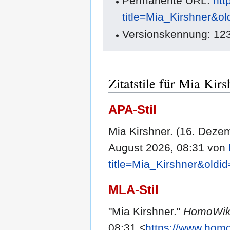
Permanente URL:
htt
title=Mia_Kirshner&o
Versionskennung: 12
Zitatstile für Mia Kirs
APA-Stil
Mia Kirshner. (16. Deze
August 2026, 08:31 von
title=Mia_Kirshner&oldi
MLA-Stil
"Mia Kirshner."
HomoWik
08:31 <
https://www.homo