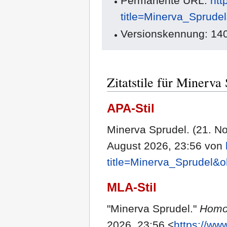
Permanente URL:
htt
title=Minerva_Sprude
Versionskennung: 14
Zitatstile für Minerva
APA-Stil
Minerva Sprudel. (21. 
August 2026, 23:56 von
title=Minerva_Sprudel&
MLA-Stil
"Minerva Sprudel."
Homo
2026, 23:56 <
https://ww