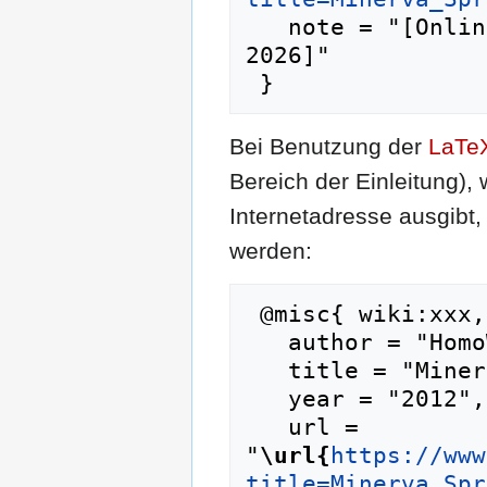
   note = "[Online; abgerufen am 5. August 
2026]"

Bei Benutzung der
LaTe
Bereich der Einleitung),
Internetadresse ausgib
werden:
 @misc{ wiki:xxx,

   author = "HomoWiki",

   title = "Minerva Sprudel --- HomoWiki{,} ",

   year = "2012",

   url = 
"
\url{
https://www
title=Minerva_Spr