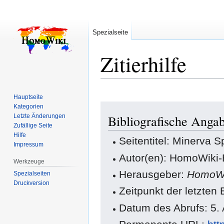
Spezialseite
Zitierhilfe
Hauptseite
Zur
Zur
Kategorien
Letzte Änderungen
Bibliografische Anga
Navigation
Suche
Zufällige Seite
springen
springen
Hilfe
Seitentitel: Minerva S
Impressum
Autor(en): HomoWiki-
Werkzeuge
Herausgeber:
HomoWi
Spezialseiten
Druckversion
Zeitpunkt der letzte
Datum des Abrufs: 5.