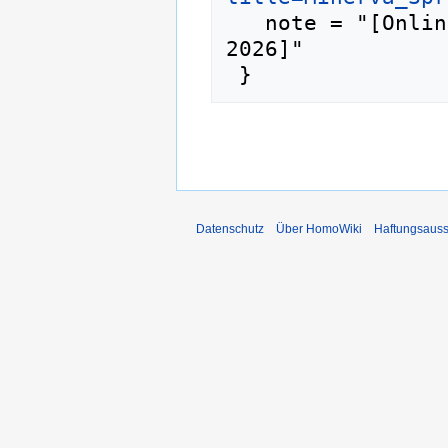
   note = "[Online; abgerufen am 5. August 
2026]"

Datenschutz
Über HomoWiki
Haftungsauss