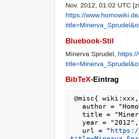
Nov. 2012, 01:02 UTC [zi
https://www.homowiki.de
title=Minerva_Sprudel&
Bluebook-Stil
Minerva Sprudel,
https:
title=Minerva_Sprudel&
BibTeX
-Eintrag
 @misc{ wiki:xxx,

   author = "HomoWiki",

   title = "Minerva Sprudel --- HomoWiki{,} ",

   year = "2012",

   url = "
https:/
title=Minerva_Spr