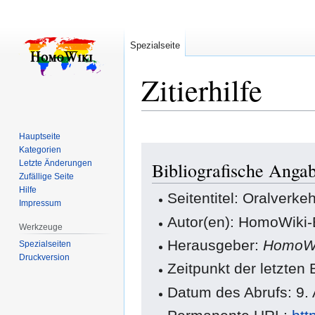
Spezialseite
Zitierhilfe
Hauptseite
Zur
Zur
Kategorien
Letzte Änderungen
Bibliografische Angab
Navigation
Suche
Zufällige Seite
springen
springen
Hilfe
Seitentitel: Oralverke
Impressum
Autor(en): HomoWiki-
Werkzeuge
Herausgeber:
HomoWi
Spezialseiten
Druckversion
Zeitpunkt der letzten
Datum des Abrufs: 9.