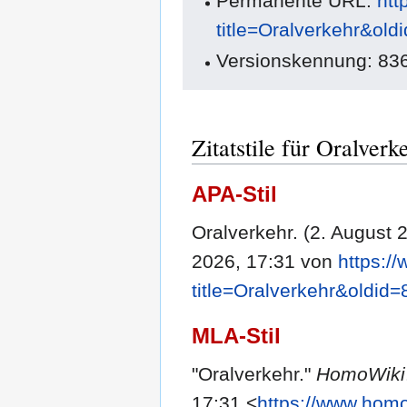
Permanente URL:
htt
title=Oralverkehr&old
Versionskennung: 83
Zitatstile für Oralverk
APA-Stil
Oralverkehr. (2. August 
2026, 17:31 von
https:/
title=Oralverkehr&oldid
MLA-Stil
"Oralverkehr."
HomoWiki
17:31 <
https://www.homo