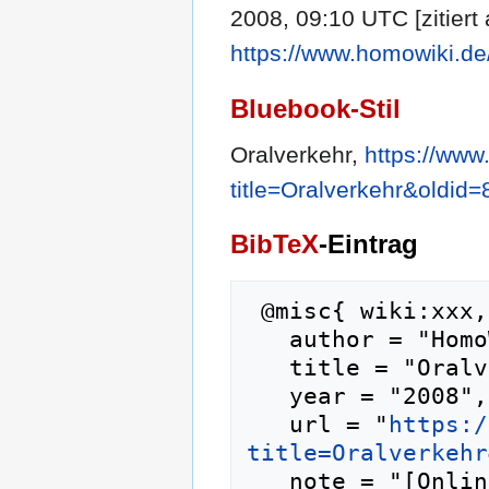
2008, 09:10 UTC [zitiert
https://www.homowiki.de
Bluebook-Stil
Oralverkehr,
https://www
title=Oralverkehr&oldid
BibTeX
-Eintrag
 @misc{ wiki:xxx,

   author = "HomoWiki",

   title = "Oralverkehr --- HomoWiki{,} ",

   year = "2008",

   url = "
https:/
title=Oralverkehr
   note = "[Online; abgerufen am 9. August 