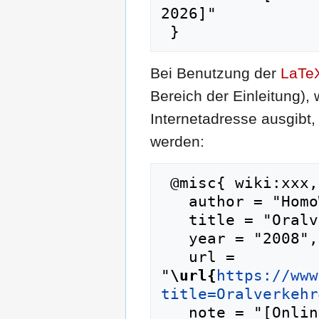
2026]"

Bei Benutzung der
LaTe
Bereich der Einleitung),
Internetadresse ausgib
werden:
 @misc{ wiki:xxx,

   author = "HomoWiki",

   title = "Oralverkehr --- HomoWiki{,} ",

   year = "2008",

   url = 
"
\url{
https://www
title=Oralverkehr
   note = "[Online; abgerufen am 9. August 