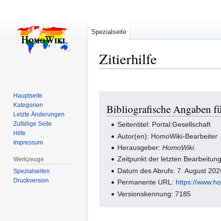
Spezialseite
Zitierhilfe
Hauptseite
Zur
Zur
Kategorien
Bibliografische Angaben fü
Navigation
Suche
Letzte Änderungen
springen
springen
Zufällige Seite
Seitentitel: Portal:Gesellschaft
Hilfe
Autor(en): HomoWiki-Bearbeiter
Impressum
Herausgeber:
HomoWiki
.
Zeitpunkt der letzten Bearbeitun
Werkzeuge
Datum des Abrufs: 7. August 20
Spezialseiten
Druckversion
Permanente URL:
https://www.ho
Versionskennung: 7185