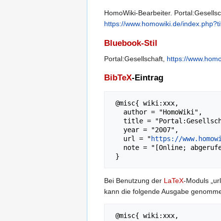
HomoWiki-Bearbeiter. Portal:Gesellsch
https://www.homowiki.de/index.php?ti
Bluebook-Stil
Portal:Gesellschaft,
https://www.homo
BibTeX
-Eintrag
 @misc{ wiki:xxx,

   author = "HomoWiki",

   title = "Portal:Gesellschaft --- HomoWiki{,} ",

   year = "2007",

   url = "
https://www.homow
   note = "[Online; abgerufen am 7. August 2026]"

Bei Benutzung der
LaTeX
-Moduls „url
kann die folgende Ausgabe genomm
 @misc{ wiki:xxx,
