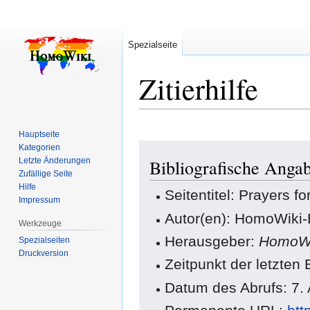
Spezialseite
Zitierhilfe
Hauptseite
Zur
Zur
Kategorien
Letzte Änderungen
Bibliografische Angab
Navigation
Suche
Zufällige Seite
springen
springen
Hilfe
Seitentitel: Prayers f
Impressum
Autor(en): HomoWiki-
Werkzeuge
Herausgeber:
HomoWi
Spezialseiten
Druckversion
Zeitpunkt der letzten
Datum des Abrufs: 7.