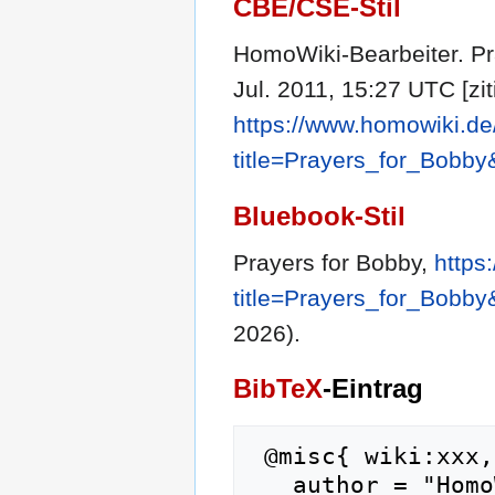
CBE/CSE-Stil
HomoWiki-Bearbeiter. Pra
Jul. 2011, 15:27 UTC [zit
https://www.homowiki.de
title=Prayers_for_Bobby
Bluebook-Stil
Prayers for Bobby,
https
title=Prayers_for_Bobby
2026).
BibTeX
-Eintrag
 @misc{ wiki:xxx,

   author = "HomoWiki",
