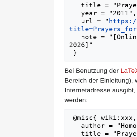
   title = "Prayers for Bobby --- HomoWiki{,} ",

   year = "2011",

   url = "
https:/
title=Prayers_for
   note = "[Online; abgerufen am 7. August 
2026]"

Bei Benutzung der
LaTe
Bereich der Einleitung),
Internetadresse ausgib
werden:
 @misc{ wiki:xxx,

   author = "HomoWiki",

   title = "Prayers for Bobby --- HomoWiki{,} ",
