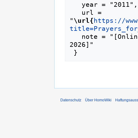
   year = "2011",

   url = 
"
\url{
https://www
title=Prayers_for
   note = "[Online; abgerufen am 7. August 
2026]"

Datenschutz
Über HomoWiki
Haftungsauss