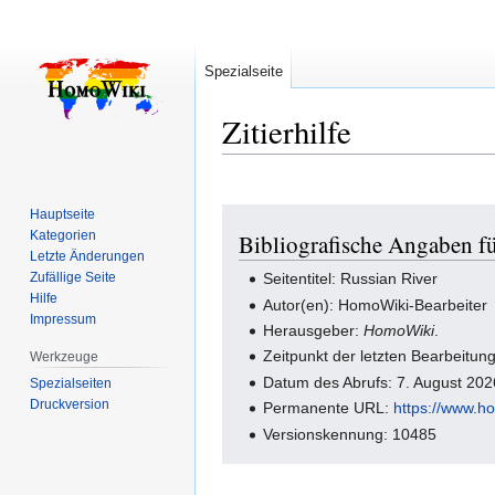
Spezialseite
Zitierhilfe
Hauptseite
Zur
Zur
Kategorien
Bibliografische Angaben fü
Navigation
Suche
Letzte Änderungen
springen
springen
Zufällige Seite
Seitentitel: Russian River
Hilfe
Autor(en): HomoWiki-Bearbeiter
Impressum
Herausgeber:
HomoWiki
.
Zeitpunkt der letzten Bearbeitu
Werkzeuge
Datum des Abrufs: 7. August 20
Spezialseiten
Druckversion
Permanente URL:
https://www.h
Versionskennung: 10485