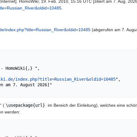
Internet]. HomoWiki; 19. Feb. 2010, 15:16 UTC [zitiert am 7. Aug. 2026
itle=Russian_River&oldid=10485
.
de/index.php?title=Russian_River&oldid=10485
(abgerufen am 7. Augus
iki.de/index.php?title=Russian_River&oldid=10485
",

“ (
\usepackage{url}
im Bereich der Einleitung), welches eine schön
en werden: