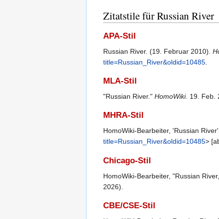
Zitatstile für Russian River
APA-Stil
Russian River. (19. Februar 2010).
H
title=Russian_River&oldid=10485
.
MLA-Stil
"Russian River."
HomoWiki
. 19. Feb.
MHRA-Stil
HomoWiki-Bearbeiter, 'Russian River
title=Russian_River&oldid=10485
> [a
Chicago-Stil
HomoWiki-Bearbeiter, "Russian River
2026).
CBE/CSE-Stil