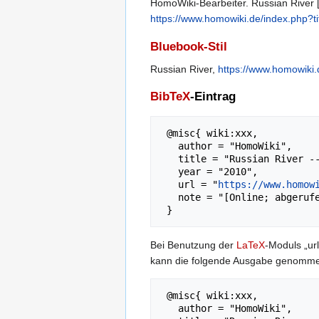
HomoWiki-Bearbeiter. Russian River [
https://www.homowiki.de/index.php?t
Bluebook-Stil
Russian River,
https://www.homowiki.
BibTeX
-Eintrag
 @misc{ wiki:xxx,

   author = "HomoWiki",

   title = "Russian River --- HomoWiki{,} ",

   year = "2010",

   url = "
https://www.homow
   note = "[Online; abgerufen am 7. August 2026]"

Bei Benutzung der
LaTeX
-Moduls „url
kann die folgende Ausgabe genomm
 @misc{ wiki:xxx,

   author = "HomoWiki",
