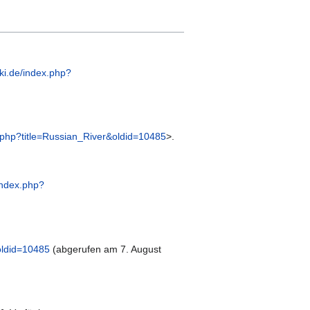
ki.de/index.php?
.php?title=Russian_River&oldid=10485
>.
index.php?
oldid=10485
(abgerufen am 7. August