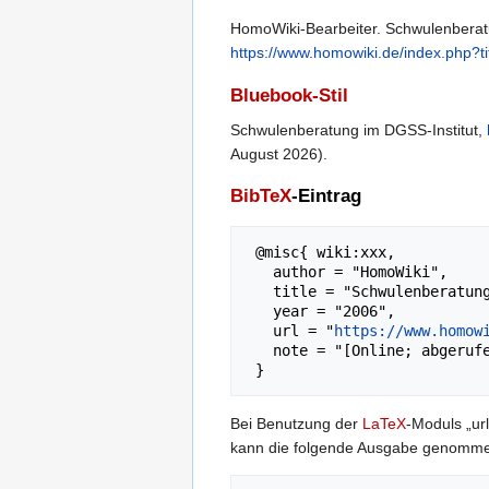
HomoWiki-Bearbeiter. Schwulenberatun
https://www.homowiki.de/index.php?
Bluebook-Stil
Schwulenberatung im DGSS-Institut,
August 2026).
BibTeX
-Eintrag
 @misc{ wiki:xxx,

   author = "HomoWiki",

   title = "Schwulenberatung im DGSS-Institut --- HomoWiki{,} ",

   year = "2006",

   url = "
https://www.homow
   note = "[Online; abgerufen am 6. August 2026]"

Bei Benutzung der
LaTeX
-Moduls „url
kann die folgende Ausgabe genomm