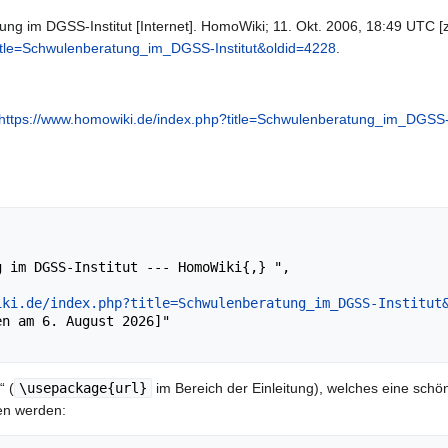
g im DGSS-Institut [Internet]. HomoWiki; 11. Okt. 2006, 18:49 UTC [zit
title=Schwulenberatung_im_DGSS-Institut&oldid=4228
.
https://www.homowiki.de/index.php?title=Schwulenberatung_im_DGSS-
iki.de/index.php?title=Schwulenberatung_im_DGSS-Institut
“ (
\usepackage{url}
im Bereich der Einleitung), welches eine schön
en werden: