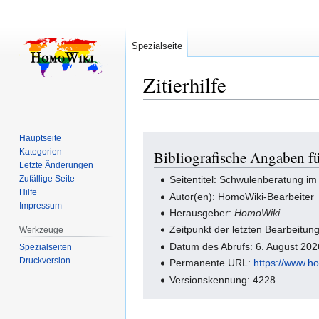
Spezialseite
Zitierhilfe
Hauptseite
Zur
Zur
Kategorien
Bibliografische Angaben f
Navigation
Suche
Letzte Änderungen
springen
springen
Zufällige Seite
Seitentitel: Schwulenberatung im
Hilfe
Autor(en): HomoWiki-Bearbeiter
Impressum
Herausgeber:
HomoWiki
.
Zeitpunkt der letzten Bearbeitun
Werkzeuge
Datum des Abrufs: 6. August 20
Spezialseiten
Druckversion
Permanente URL:
https://www.h
Versionskennung: 4228