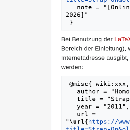
   note = "[Online; abgerufen am 6. August 
2026]"

Bei Benutzung der
LaTe
Bereich der Einleitung),
Internetadresse ausgib
werden:
 @misc{ wiki:xxx,

   author = "HomoWiki",

   title = "Strap-On --- HomoWiki{,} ",

   year = "2011",

   url = 
"
\url{
https://www
title=Strap-On&ol