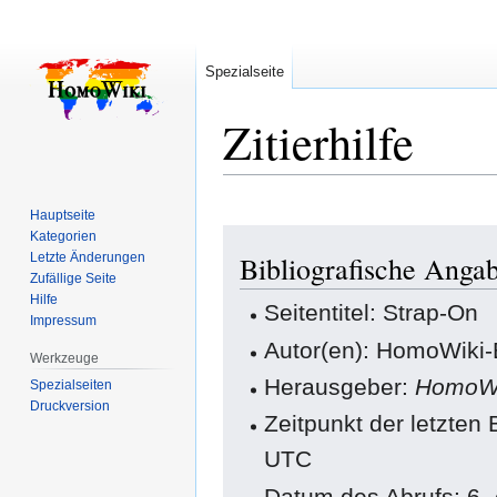
Spezialseite
Zitierhilfe
Hauptseite
Zur
Zur
Kategorien
Letzte Änderungen
Bibliografische Anga
Navigation
Suche
Zufällige Seite
springen
springen
Hilfe
Seitentitel: Strap-On
Impressum
Autor(en): HomoWiki-
Werkzeuge
Herausgeber:
HomoWi
Spezialseiten
Druckversion
Zeitpunkt der letzten
UTC
Datum des Abrufs: 6.