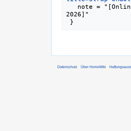
   note = "[Online; abgerufen am 6. August 
2026]"

Datenschutz
Über HomoWiki
Haftungsauss