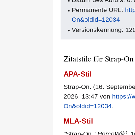
Permanente URL:
htt
On&oldid=12034
Versionskennung: 12
Zitatstile für Strap-On
APA-Stil
Strap-On. (16. Septembe
2026, 13:47 von
https:/
On&oldid=12034
.
MLA-Stil
"Strap-On."
HomoWiki
. 