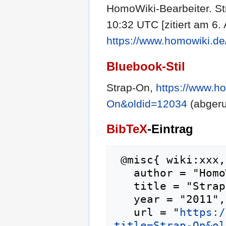
HomoWiki-Bearbeiter. St
10:32 UTC [zitiert am 6. 
https://www.homowiki.de
Bluebook-Stil
Strap-On,
https://www.ho
On&oldid=12034
(abgeru
BibTeX
-Eintrag
 @misc{ wiki:xxx,

   author = "HomoWiki",

   title = "Strap-On --- HomoWiki{,} ",

   year = "2011",

   url = "
https:/
title=Strap-On&ol