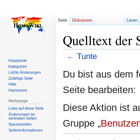
Seite
Diskussion
Lesen
Quelltext der 
←
Tunte
Hauptseite
Kategorien
Zur
Zur
Du bist aus dem f
Letzte Änderungen
Navigation
Suche
Zufällige Seite
springen
springen
Hilfe
Seite bearbeiten:
Impressum
Werkzeuge
Diese Aktion ist a
Links auf diese Seite
Änderungen an
verlinkten Seiten
Gruppe „
Benutzer
Spezialseiten
Seiten­­informationen