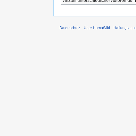
Anzahl unterschiedlicher Autoren der 
Datenschutz
Über HomoWiki
Haftungsauss