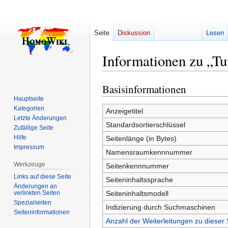
Seite
Diskussion
Lesen
Informationen zu „Tu
Basisinformationen
Zur
Zur
Navigation
Suche
Hauptseite
Kategorien
springen
springen
Anzeigetitel
Letzte Änderungen
Standardsortierschlüssel
Zufällige Seite
Hilfe
Seitenlänge (in Bytes)
Impressum
Namensraumkennnummer
Werkzeuge
Seitenkennnummer
Links auf diese Seite
Seiteninhaltssprache
Änderungen an
verlinkten Seiten
Seiteninhaltsmodell
Spezialseiten
Indizierung durch Suchmaschinen
Seiten­­informationen
Anzahl der Weiterleitungen zu dieser 