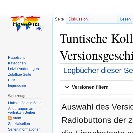
Seite
Diskussion
Lesen
Tuntische Koll
Versionsgesch
Hauptseite
Kategorien
Logbücher dieser Se
Letzte Änderungen
Zufällige Seite
Hilfe
Zur
Zur
Impressum
Versionen filtern
Navigation
Suche
springen
springen
Werkzeuge
Links auf diese Seite
Auswahl des Versio
Änderungen an
verlinkten Seiten
Radiobuttons der 
Atom
Spezialseiten
Seiten­­informationen