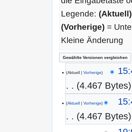
die Eingabetaste o
Legende:
(Aktuell)
(Vorherige)
= Unter
Kleine Änderung
23.
15:
Aktuell
Vorherige
Januar
2026
4.467 Bytes
K
15:
e
Aktuell
Vorherige
i
4.467 Bytes
n
e
K
B
22.
19: