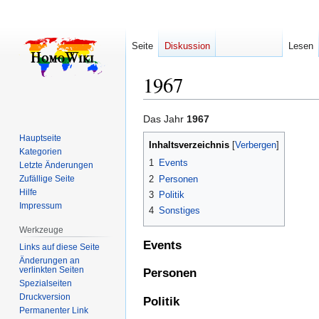
Seite
Diskussion
Lesen
1967
Zur
Zur
Das Jahr
1967
Navigation
Suche
Hauptseite
Inhaltsverzeichnis
springen
springen
Kategorien
1
Events
Letzte Änderungen
2
Personen
Zufällige Seite
Hilfe
3
Politik
Impressum
4
Sonstiges
Werkzeuge
Events
Links auf diese Seite
Änderungen an
verlinkten Seiten
Personen
Spezialseiten
Druckversion
Politik
Permanenter Link