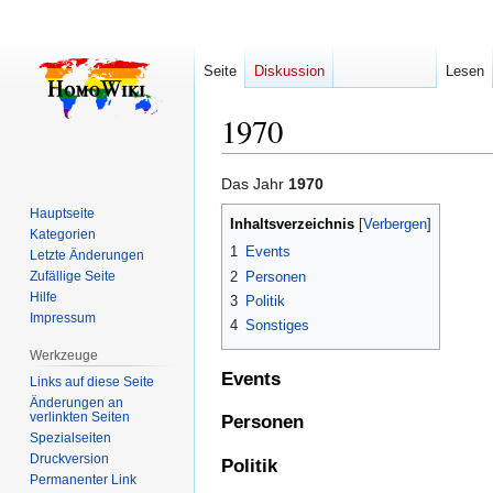
Seite
Diskussion
Lesen
1970
Zur
Zur
Das Jahr
1970
Navigation
Suche
Hauptseite
Inhaltsverzeichnis
springen
springen
Kategorien
1
Events
Letzte Änderungen
2
Personen
Zufällige Seite
Hilfe
3
Politik
Impressum
4
Sonstiges
Werkzeuge
Events
Links auf diese Seite
Änderungen an
verlinkten Seiten
Personen
Spezialseiten
Druckversion
Politik
Permanenter Link