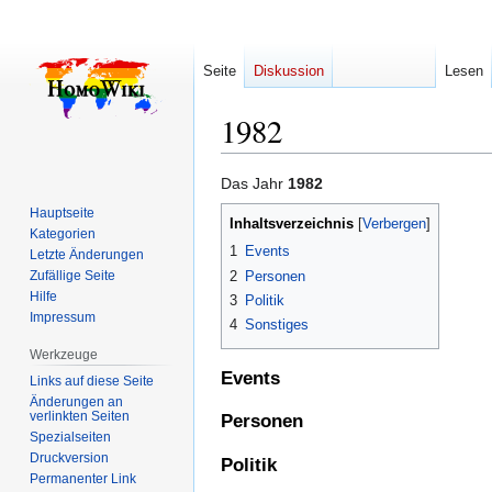
Seite
Diskussion
Lesen
1982
Zur
Zur
Das Jahr
1982
Navigation
Suche
Hauptseite
Inhaltsverzeichnis
springen
springen
Kategorien
1
Events
Letzte Änderungen
2
Personen
Zufällige Seite
Hilfe
3
Politik
Impressum
4
Sonstiges
Werkzeuge
Events
Links auf diese Seite
Änderungen an
verlinkten Seiten
Personen
Spezialseiten
Druckversion
Politik
Permanenter Link