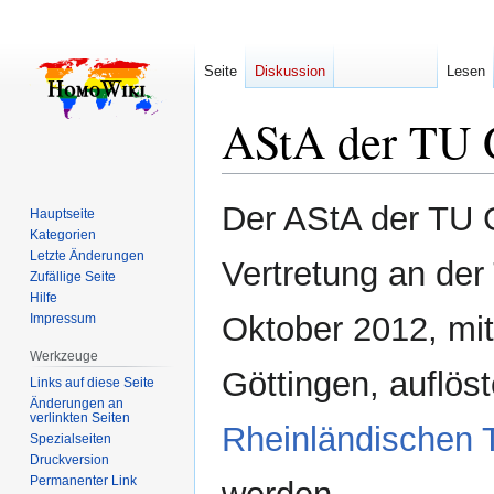
Seite
Diskussion
Lesen
AStA der TU 
Zur
Zur
Der AStA der TU 
Hauptseite
Navigation
Suche
Kategorien
springen
springen
Letzte Änderungen
Vertretung an der 
Zufällige Seite
Hilfe
Oktober 2012, mi
Impressum
Werkzeuge
Göttingen, auflös
Links auf diese Seite
Änderungen an
verlinkten Seiten
Rheinländischen T
Spezialseiten
Druckversion
Permanenter Link