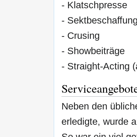
- Klatschpresse
- Sektbeschaffun
- Crusing
- Showbeiträge
- Straight-Acting
Serviceangebot
Neben den üblich
erledigte, wurde 
So war ein viel ge