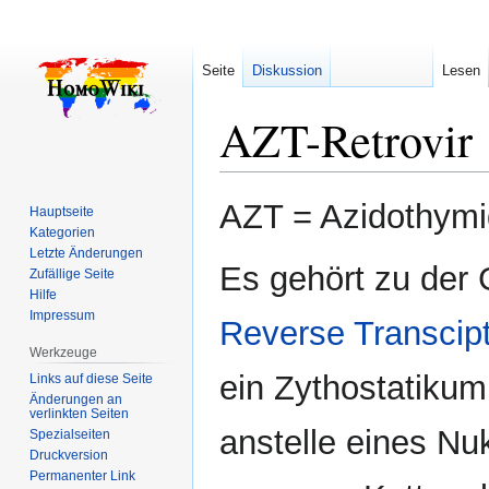
Seite
Diskussion
Lesen
AZT-Retrovir
Zur
Zur
AZT = Azidothymid
Hauptseite
Navigation
Suche
Kategorien
springen
springen
Letzte Änderungen
Es gehört zu der
Zufällige Seite
Hilfe
Impressum
Reverse Transcipt
Werkzeuge
ein Zythostatikum:
Links auf diese Seite
Änderungen an
verlinkten Seiten
anstelle eines Nu
Spezialseiten
Druckversion
Permanenter Link