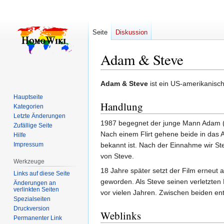
Seite
Diskussion
Adam & Steve
Zur
Zur
Adam & Steve
ist ein US-amerikanisc
Navigation
Suche
Hauptseite
Handlung
springen
springen
Kategorien
Letzte Änderungen
1987 begegnet der junge Mann Adam (
Zufällige Seite
Nach einem Flirt gehene beide in das
Hilfe
Impressum
bekannt ist. Nach der Einnahme wir St
von Steve.
Werkzeuge
18 Jahre später setzt der Film erneut a
Links auf diese Seite
geworden. Als Steve seinen verletzten H
Änderungen an
verlinkten Seiten
vor vielen Jahren. Zwischen beiden en
Spezialseiten
Druckversion
Weblinks
Permanenter Link