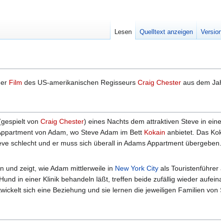
Lesen
Quelltext anzeigen
Versio
her
Film
des US-amerikanischen Regisseurs
Craig Chester
aus dem Jah
gespielt von
Craig Chester
) eines Nachts dem attraktiven Steve in ein
 Appartment von Adam, wo Steve Adam im Bett
Kokain
anbietet. Das Kok
eve schlecht und er muss sich überall in Adams Appartment übergeben. 
n und zeigt, wie Adam mittlerweile in
New York City
als Touristenführer 
und in einer Klinik behandeln läßt, treffen beide zufällig wieder aufein
twickelt sich eine Beziehung und sie lernen die jeweiligen Familien 