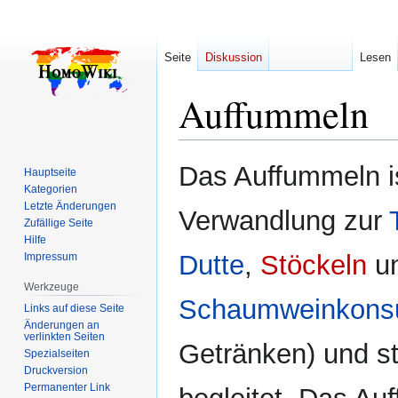
Seite
Diskussion
Lesen
Auffummeln
Zur
Zur
Das Auffummeln i
Hauptseite
Navigation
Suche
Kategorien
springen
springen
Letzte Änderungen
Verwandlung zur
Zufällige Seite
Hilfe
Dutte
,
Stöckeln
un
Impressum
Werkzeuge
Schaumweinkon
Links auf diese Seite
Änderungen an
verlinkten Seiten
Getränken) und st
Spezialseiten
Druckversion
Permanenter Link