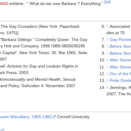
[14]
AAD
erklärte : " What do we owe Barbara ? Everything."
, The Gay Crusaders (New York: Paperback
↑
Associated
no, 1975)]
dies at 75
"Barbara Gittings." Completely Queer: The Gay
↑
Gay Pionee
nry Holt and Company, 1998 ISBN 0805036296
↑
Before Sto
 Capital", New York Times: 30. Mai 1965, Seite
↑
Before Sto
2007
↑
After Stone
ll: Activists for Gay and Lesbian Rights in
↑
After Stone
ark Press, 2003
↑
Our of the 
Homosexuality and Mental Health
, Sexual
↑
Pride Divid
n and Policy, Gefunden 4. November 2007
↑
Jennings, 
2007
, The H
husen Miscellany, 1965-1982
Cornell University
"