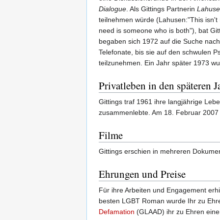
Dialogue
. Als Gittings Partnerin
Lahus
teilnehmen würde (Lahusen:"This isn't r
need is someone who is both"), bat Gi
begaben sich 1972 auf die Suche nach 
Telefonate, bis sie auf den schwulen P
teilzunehmen. Ein Jahr später 1973 w
Privatleben in den späteren J
Gittings traf 1961 ihre langjährige Leb
zusammenlebte. Am 18. Februar 2007 v
Filme
Gittings erschien in mehreren Dokume
Ehrungen und Preise
Für ihre Arbeiten und Engagement erhiel
besten LGBT Roman wurde Ihr zu Eh
Defamation
(GLAAD) ihr zu Ehren einen