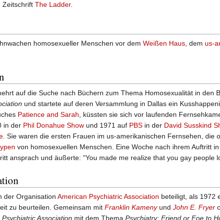
 Zeitschrift
The Ladder
.
n Mahnwachen homosexueller Menschen vor dem
Weißen Haus
, dem
us-a
n
mehrt auf die Suche nach Büchern zum Thema Homosexualität in den Büc
ciation
und startete auf deren Versammlung in Dallas ein Kusshappen
Buches
Patience and Sarah
, küssten sie sich vor laufenden Fernsehkame
0 in der
Phil Donahue Show
und 1971 auf
PBS
in der
David Susskind S
e
. Sie waren die ersten Frauen im us-amerikanischen Fernsehen, die o
typen
von homosexuellen Menschen. Eine Woche nach ihrem Auftritt in
ritt ansprach und äußerte: "You made me realize that you gay people lo
ation
in der Organisation
American Psychiatric Association
beteiligt, als 1972 
heit zu beurteilen. Gemeinsam mit
Franklin Kameny
und
John E. Fryer
o
Psychiatric Association
mit dem Thema
Psychiatry: Friend or Foe to 