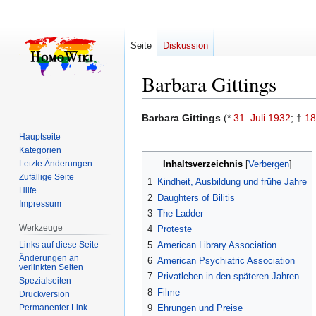
Seite
Diskussion
Barbara Gittings
Zur
Zur
Barbara Gittings
(*
31. Juli
1932
; †
18
Navigation
Suche
Hauptseite
springen
springen
Kategorien
Letzte Änderungen
Inhaltsverzeichnis
Zufällige Seite
1
Kindheit, Ausbildung und frühe Jahre
Hilfe
2
Daughters of Bilitis
Impressum
3
The Ladder
Werkzeuge
4
Proteste
Links auf diese Seite
5
American Library Association
Änderungen an
6
American Psychiatric Association
verlinkten Seiten
7
Privatleben in den späteren Jahren
Spezialseiten
8
Filme
Druckversion
Permanenter Link
9
Ehrungen und Preise