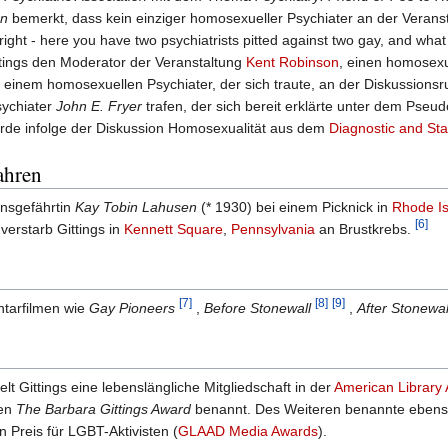
en
bemerkt, dass kein einziger homosexueller Psychiater an der Verans
ight - here you have two psychiatrists pitted against two gay, and what
ttings den Moderator der Veranstaltung
Kent Robinson
, einen homosexu
einem homosexuellen Psychiater, der sich traute, an der Diskussions
sychiater
John E. Fryer
trafen, der sich bereit erklärte unter dem Pse
urde infolge der Diskussion Homosexualität aus dem
Diagnostic and Sta
ahren
ensgefährtin
Kay Tobin Lahusen
(* 1930) bei einem Picknick in
Rhode Is
[6]
erstarb Gittings in
Kennett Square
,
Pennsylvania
an Brustkrebs.
[7]
[8]
[9]
ntarfilmen wie
Gay Pioneers
,
Before Stonewall
,
After Stonewal
t Gittings eine lebenslängliche Mitgliedschaft in der
American Library 
ren
The Barbara Gittings Award
benannt. Des Weiteren benannte ebens
 Preis für LGBT-Aktivisten (
GLAAD Media Awards
).