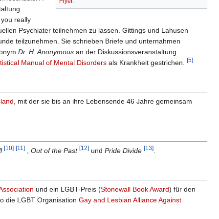
Fryer
.
taltung
 you really
ellen Psychiater teilnehmen zu lassen. Gittings und Lahusen
runde teilzunehmen. Sie schrieben Briefe und unternahmen
udonym
Dr. H. Anonymous
an der Diskussionsveranstaltung
[5]
tistical Manual of Mental Disorders
als Krankheit gestrichen.
land
, mit der sie bis an ihre Lebensende 46 Jahre gemeinsam
[10]
[11]
[12]
[13]
l
,
Out of the Past
und
Pride Divide
.
Association
und ein LGBT-Preis (
Stonewall Book Award
) für den
o die LGBT Organisation
Gay and Lesbian Alliance Against