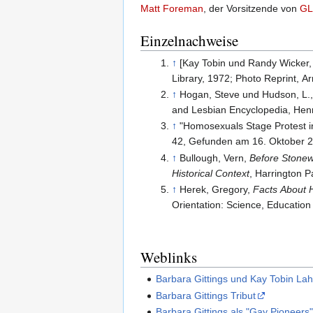
Matt Foreman
, der Vorsitzende von
GL
Einzelnachweise
↑
[Kay Tobin und Randy Wicker
Library, 1972; Photo Reprint, Ar
↑
Hogan, Steve und Hudson, L.,
and Lesbian Encyclopedia, He
↑
"Homosexuals Stage Protest in
42, Gefunden am 16. Oktober 
↑
Bullough, Vern,
Before Stonewa
Historical Context
, Harrington P
↑
Herek, Gregory,
Facts About 
Orientation: Science, Educatio
Weblinks
Barbara Gittings und Kay Tobin La
Barbara Gittings Tribut
Barbara Gittings als "Gay Pioneers