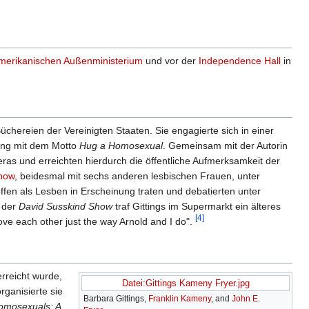
merikanischen Außenministerium
und vor der
Independence Hall
in
hereien der Vereinigten Staaten. Sie engagierte sich in einer
ing mit dem Motto
Hug a Homosexual
. Gemeinsam mit der Autorin
ras und erreichten hierdurch die öffentliche Aufmerksamkeit der
how
, beidesmal mit sechs anderen lesbischen Frauen, unter
ffen als Lesben in Erscheinung traten und debatierten unter
 der
David Susskind Show
traf Gittings im Supermarkt ein älteres
[4]
ve each other just the way Arnold and I do".
erreicht wurde,
Datei:Gittings Kameny Fryer.jpg
rganisierte sie
Barbara Gittings,
Franklin Kameny
, and
John E.
Homosexuals: A