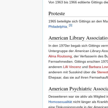
Von 1963 bis 1966 editierte Gittings die
Proteste
1965 beteiligte sich Gittings an de
[3]
Philadelphia
.
American Library Associatio
In den 1970er begab sich Gittings ver
Untergruppe der
American Library Asso
Alma Routsong
, der Verfasserin des 
Fernsehmedien. Gittings erschien 197
anderem
Lilli Vincenz
und
Barbara Lov
anderem mit Susskind über die
Stereo
Ehepaar, das sie auf ihren Fernsehauft
American Psychiatric Associ
Desweiteren war sie aktiv als Mitglied 
Homosexualität
nicht länger als Krank
eine Diskussionsrunde in der
American 