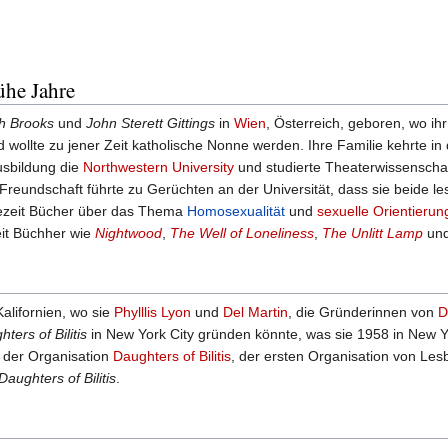
ühe Jahre
th Brooks
und
John Sterett Gittings
in
Wien
, Österreich, geboren, wo ihr
 wollte zu jener Zeit katholische Nonne werden. Ihre Familie kehrte in 
usbildung die
Northwestern University
und studierte Theaterwissenschaft
Freundschaft führte zu Gerüchten an der Universität, dass sie beide le
gezeit Bücher über das Thema
Homosexualität
und
sexuelle Orientierun
eit Büchher wie
Nightwood
,
The Well of Loneliness
,
The Unlitt Lamp
un
Kalifornien, wo sie
Phylllis Lyon
und
Del Martin
, die Gründerinnen von
D
ters of Bilitis
in New York City gründen könnte, was sie 1958 in New Y
 der Organisation
Daughters of Bilitis
, der ersten Organisation von Les
Daughters of Bilitis
.