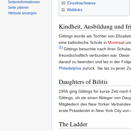
Seiten­­informationen
10
Einzelnachweise
Seite zitieren
11
Weblinks
Attribute anzeigen
Kindheit, Ausbildung und fr
Gittings wurde als Tochter von
Elizabe
eine katholische Schule in
Montreal
und
[1]
Gittings besuchte nach ihrer Schula
freundschaftlich verbunden war. Diese 
darauf zu beenden und las in der Fol
Philadelphia
zurück. Sie las zu jener Z
Daughters of Bilitis
1956 ging Gittings für kurze Zeit nach 
Gittings, ob sie einen Ableger von
Daugh
Mitgliedern des New Yorker Verbandes
erste Präsidentin in New York City von
The Ladder