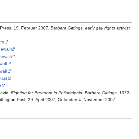
 Press, 19. Februar 2007,
Barbara Gittings, early gay rights activist,
rs
newall
newall
wall
wall
Past
e
Kevin,
Fighting for Freedom in Philadelphia: Barbara Gittings, 1932-
uffington Post, 29. April 2007, Gefunden 4. November 2007