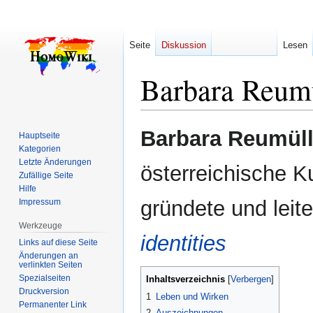
Seite
Diskussion
Lesen
Barbara Reumü
Zur
Zur
Barbara Reumüll
Hauptseite
Navigation
Suche
Kategorien
springen
springen
Letzte Änderungen
österreichische K
Zufällige Seite
Hilfe
gründete und leit
Impressum
Werkzeuge
identities
Links auf diese Seite
Änderungen an
verlinkten Seiten
Spezialseiten
Inhaltsverzeichnis
Druckversion
1
Leben und Wirken
Permanenter Link
2
Auszeichnungen