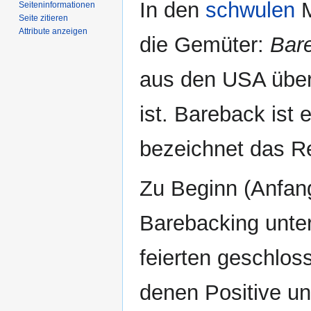
In den
schwulen
M
Seiten­­informationen
Seite zitieren
Attribute anzeigen
die Gemüter:
Bar
aus den USA über
ist. Bareback ist
bezeichnet das Re
Zu Beginn (Anfang
Barebacking unter
feierten geschlos
denen Positive u