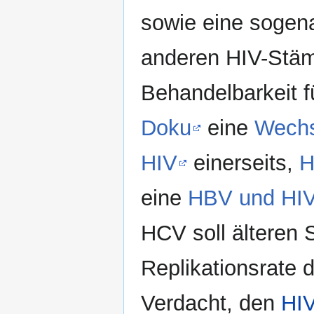
sowie eine sogena
anderen HIV-Stäm
Behandelbarkeit fü
Doku
eine
Wechs
HIV
einerseits,
H
eine
HBV und HI
HCV soll älteren 
Replikationsrate 
Verdacht, den
HIV