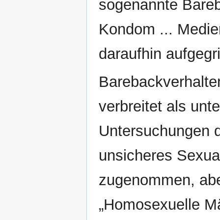
sogenannte Bareb
Kondom ... Medien
daraufhin aufgegri
Barebackverhalten
verbreitet als un
Untersuchungen de
unsicheres Sexual
zugenommen, aber
„Homosexuelle Män