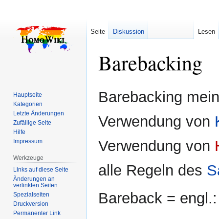
Seite
Diskussion
Lesen
Barebacking
Zur
Zur
Barebacking mein
Hauptseite
Navigation
Suche
Kategorien
springen
springen
Letzte Änderungen
Verwendung von
Zufällige Seite
Hilfe
Verwendung von
Impressum
Werkzeuge
alle Regeln des
S
Links auf diese Seite
Änderungen an
verlinkten Seiten
Bareback = engl.: 
Spezialseiten
Druckversion
Permanenter Link