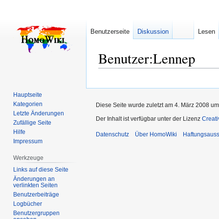
Benutzerseite
Diskussion
Lesen
Benutzer
:
Lennep
Zur
Zur
Navigation
Suche
Hauptseite
springen
springen
Kategorien
Diese Seite wurde zuletzt am 4. März 2008 um
Letzte Änderungen
Der Inhalt ist verfügbar unter der Lizenz
Creat
Zufällige Seite
Hilfe
Datenschutz
Über HomoWiki
Haftungsauss
Impressum
Werkzeuge
Links auf diese Seite
Änderungen an
verlinkten Seiten
Benutzerbeiträge
Logbücher
Benutzergruppen