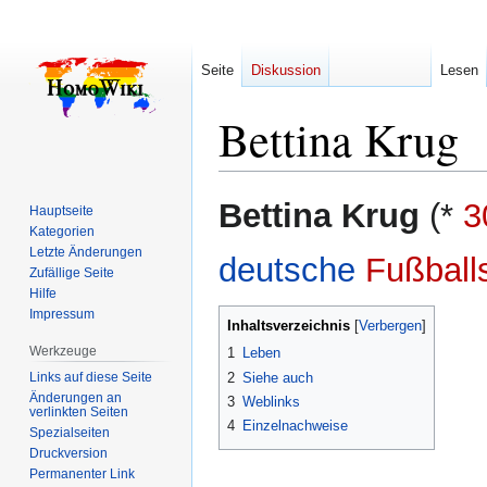
Seite
Diskussion
Lesen
Bettina Krug
Zur
Zur
Bettina Krug
(*
3
Hauptseite
Navigation
Suche
Kategorien
springen
springen
Letzte Änderungen
deutsche
Fußballs
Zufällige Seite
Hilfe
Impressum
Inhaltsverzeichnis
Werkzeuge
1
Leben
Links auf diese Seite
2
Siehe auch
Änderungen an
3
Weblinks
verlinkten Seiten
4
Einzelnachweise
Spezialseiten
Druckversion
Permanenter Link